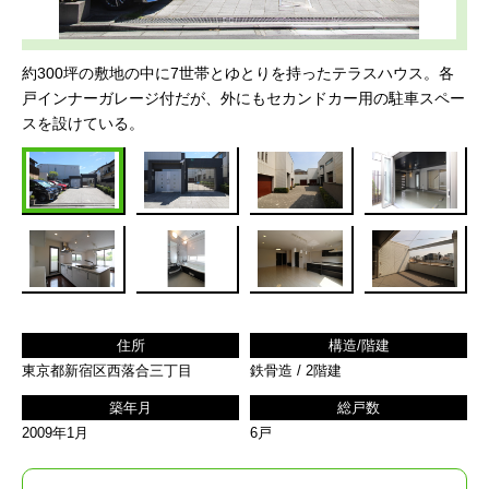
トップページ
注文住宅を建てたい
リフォームをしたい
引越しを考えている
お問い合わせ
約300坪の敷地の中に7世帯とゆとりを持ったテラスハウス。各
戸インナーガレージ付だが、外にもセカンドカー用の駐車スペー
スを設けている。
保有物件
トップページ
開発物件情報
保有物件情報
物件の募集内容
プライバシーポリシー
サイトマップ
住所
構造/階建
東京都新宿区西落合三丁目
鉄骨造 / 2階建
築年月
総戸数
2009年1月
6戸