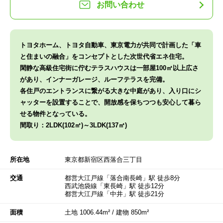
お問い合わせ
トヨタホーム、トヨタ自動車、東京電力が共同で計画した「車
と住まいの融合」をコンセプトとした次世代省エネ住宅。
閑静な高級住宅街に佇むテラスハウスは一部屋100㎡以上広さ
があり、インナーガレージ、ルーフテラスを完備。
各住戸のエントランスに繋がる大きな中庭があり、入り口にシ
ャッターを設置することで、開放感を保ちつつも安心して暮ら
せる物件となっている。
間取り：2LDK(102㎡)～3LDK(137㎡)
所在地
東京都新宿区西落合三丁目
交通
都営大江戸線「落合南長崎」駅 徒歩8分
西武池袋線「東長崎」駅 徒歩12分
都営大江戸線「中井」駅 徒歩21分
面積
土地 1006.44m² / 建物 850m²