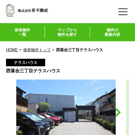
保有物件
マップから
物件の
一覧
物件を探す
募集内容
HOME
保有物件トップ
西落合三丁目テラスハウス
テラスハウス
西落合三丁目テラスハウス
希不動産
トップページ
不動産売却情報
住まいのサポート
採用情報
お問い合わせ
マイホーム売買支援