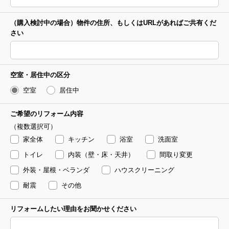
（購入検討中の場合）
物件の住所、
もしくはURLがあれば
ご共有くだ
さい
空室・居住中の
区分
空室
居住中
ご希望の
リフォーム内容
（複数選択可）
家全体
キッチン
浴室
洗面室
トイレ
内装（壁・床・天井）
間取り変更
外装・屋根・ベランダ
ハウスクリーニング
耐震
その他
リフォームしたい理由を
お聞かせください