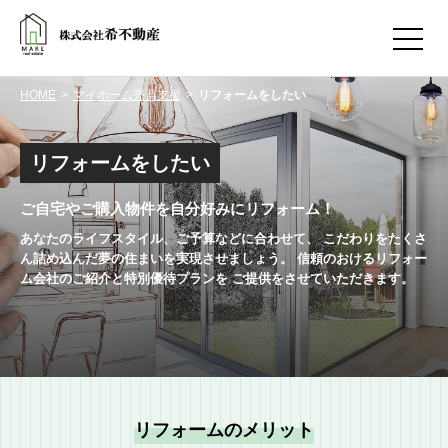
HOME
マイホーム売買支援
リフォームをしたい
リフォームをしたい
ご自宅やご購入物件を自分好みにリフォーム！
あなたのライフスタイル、ご予算などに合わせて、
こだわりをたくさ
ん詰め込んだ夢の住まいを実現させましょう。
信頼のおけるリフォー
希不動産
ム会社のご紹介と特別優待プランを
ご提供をさせていただきます。
トップページ
不動産売却情報
住まいのサポート
採用情報
お問い合わせ
マイホーム売買支援
リフォームのメリット