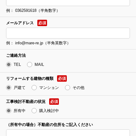
例： 0362591618（半角数字）
メールアドレス
必須
例： info@mare-re.jp（半角英数字）
ご連絡方法
TEL
MAIL
リフォームする
建物の種類
必須
戸建て
マンション
その他
工事検討不動産の
状況
必須
所有中
購入検討中
（所有中の場合）
不動産の住所を
ご記入ください